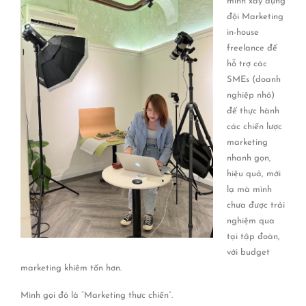
mình xây dựng
đội Marketing
in-house
freelance để
hỗ trợ các
SMEs (doanh
nghiệp nhỏ)
để thực hành
các chiến lược
marketing
nhanh gọn,
hiệu quả, mới
lạ mà mình
chưa được trải
nghiệm qua
tại tập đoàn,
với budget
marketing khiêm tốn hơn.
Mình gọi đó là “Marketing thực chiến”.