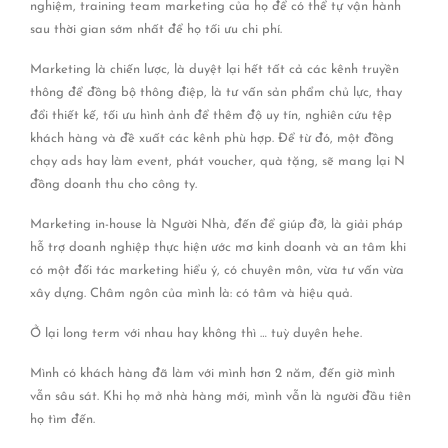
nghiệm, training team marketing của họ để có thể tự vận hành
sau thời gian sớm nhất để họ tối ưu chi phí.
Marketing là chiến lược, là duyệt lại hết tất cả các kênh truyền
thông để đồng bộ thông điệp, là tư vấn sản phẩm chủ lực, thay
đổi thiết kế, tối ưu hình ảnh để thêm độ uy tín, nghiên cứu tệp
khách hàng và đề xuất các kênh phù hợp. Để từ đó, một đồng
chạy ads hay làm event, phát voucher, quà tặng, sẽ mang lại N
đồng doanh thu cho công ty.
Marketing in-house là Người Nhà, đến để giúp đỡ, là giải pháp
hỗ trợ doanh nghiệp thực hiện ước mơ kinh doanh và an tâm khi
có một đối tác marketing hiểu ý, có chuyên môn, vừa tư vấn vừa
xây dựng. Châm ngôn của mình là: có tâm và hiệu quả.
Ở lại long term với nhau hay không thì … tuỳ duyên hehe.
Mình có khách hàng đã làm với mình hơn 2 năm, đến giờ mình
vẫn sâu sát. Khi họ mở nhà hàng mới, mình vẫn là người đầu tiên
họ tìm đến.