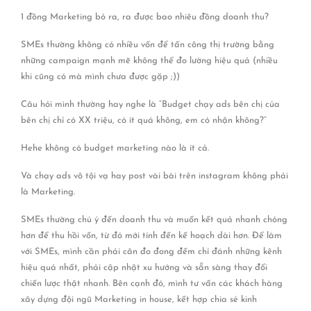
1 đồng Marketing bỏ ra, ra được bao nhiêu đồng doanh thu?
SMEs thường không có nhiều vốn để tấn công thị trường bằng
những campaign mạnh mẽ không thể đo lường hiệu quả (nhiều
khi cũng có mà mình chưa được gặp ;))
Câu hỏi mình thường hay nghe là “Budget chạy ads bên chị của
bên chị chỉ có XX triệu, có ít quá không, em có nhận không?”
Hehe không có budget marketing nào là ít cả.
Và chạy ads vô tội vạ hay post vài bài trên instagram không phải
là Marketing.
SMEs thường chú ý đến doanh thu và muốn kết quả nhanh chóng
hơn để thu hồi vốn, từ đó mới tính đến kế hoạch dài hơn. Để làm
với SMEs, mình cần phải cân đo đong đếm chỉ đánh những kênh
hiệu quả nhất, phải cập nhật xu hướng và sẵn sàng thay đổi
chiến lược thật nhanh. Bên cạnh đó, mình tư vấn các khách hàng
xây dựng đội ngũ Marketing in house, kết hợp chia sẻ kinh