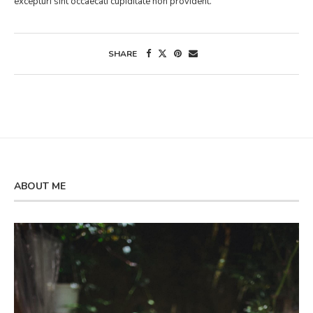
excepturi sint occaecati cupiditate non provident.
SHARE
ABOUT ME