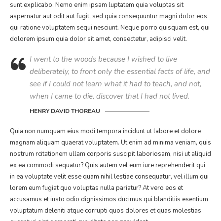
sunt explicabo. Nemo enim ipsam luptatem quia voluptas sit
aspernatur aut odit aut fugit, sed quia consequuntur magni dolor eos
qui ratione voluptatem sequi nesciunt. Neque porro quisquam est, qui
dolorem ipsum quia dolor sit amet, consectetur, adipisci velit.
I went to the woods because I wished to live
deliberately, to front only the essential facts of life, and
see if I could not learn what it had to teach, and not,
when I came to die, discover that I had not lived.
HENRY DAVID THOREAU
Quia non numquam eius modi tempora incidunt ut labore et dolore
magnam aliquam quaerat voluptatem. Ut enim ad minima veniam, quis
nostrum rcitationem ullam corporis suscipit laboriosam, nisi ut aliquid
ex ea commodi sequatur? Quis autem vel eum iure reprehenderit qui
in ea voluptate velit esse quam nihil lestiae consequatur, vel illum qui
lorem eum fugiat quo voluptas nulla pariatur? At vero eos et
accusamus et iusto odio dignissimos ducimus qui blanditiis esentium
voluptatum deleniti atque corrupti quos dolores et quas molestias