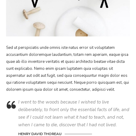
Sed ut perspiciatis unde omnis iste natus error sit voluptatem
accusantium doloremque laudantium, totam rem aperiam, eaque ipsa
quae ab illo inventore veritatis et quasi architecto beatae vitae dicta
sunt explicabo. Nemo enim ipsam luptatem quia voluptas sit
aspernatur aut odit aut fugit, sed quia consequuntur magni dolor eos
qui ratione voluptatem sequi nesciunt. Neque porro quisquam est, qui
dolorem ipsum quia dolor sit amet, consectetur, adipisci velit.
I went to the woods because I wished to live
deliberately, to front only the essential facts of life, and
see if I could not learn what it had to teach, and not,
when I came to die, discover that I had not lived.
HENRY DAVID THOREAU