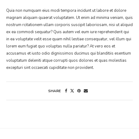
Quia non numquam eius modi tempora incidunt ut labore et dolore
magnam aliquam quaerat voluptatem. Ut enim ad minima veniam, quis
nostrum rcitationem ullam corporis suscipit laboriosam, nisi ut aliquid
ex ea commodi sequatur? Quis autem vel eum iure reprehenderit qui
in ea voluptate velit esse quam nihil lestiae consequatur, vel illum qui
lorem eum fugiat quo voluptas nulla pariatur? At vero eos et
accusamus et iusto odio dignissimos ducimus qui blanditiis esentium
voluptatum deleniti atque corrupti quos dolores et quas molestias
excepturi sint occaecati cupiditate non provident.
SHARE