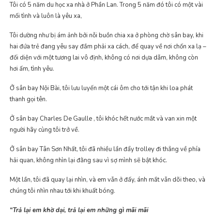
Tôi có 5 năm du học xa nhà ở Phần Lan. Trong 5 năm đó tôi có một vài
mối tình và luôn là yêu xa,
Tôi dường như bị ám ảnh bởi nỗi buồn chia xa ở phòng chờ sân bay, khi
hai đứa trẻ đang yêu say đắm phải xa cách, để quay về nơi chốn xa lạ –
đối diện với một tương lai vô định, không có nơi dựa dẫm, không còn
hơi ấm, tình yêu.
Ở sân bay Nội Bài, tôi lưu luyến một cái ôm cho tới tận khi loa phát
thanh gọi tên.
Ở sân bay Charles De Gaulle , tôi khóc hết nước mắt và van xin một
người hãy cùng tôi trở về.
Ở sân bay Tân Sơn Nhất, tôi đã nhiều lần đẩy trolley đi thẳng về phía
hải quan, không nhìn lại đằng sau vì sợ mình sẽ bật khóc.
Một lần, tôi đã quay lại nhìn, và em vẫn ở đấy, ánh mắt vẫn dõi theo, và
chúng tôi nhìn nhau tới khi khuất bóng.
“Trả lại em khờ dại, trả lại em những gì mãi mãi