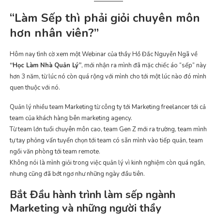
“Làm Sếp thì phải giỏi chuyên môn
hơn nhân viên?”
Hôm nay tình cờ xem một Webinar của thầy Hồ Đắc Nguyễn Ngã về
“Học Làm Nhà Quản Lý”
, mới nhận ra mình đã mặc chiếc áo “sếp” này
hơn 3 năm, từ lúc nó còn quá rộng với mình cho tới một lúc nào đó mình
quen thuộc với nó.
Quản lý nhiều team Marketing từ công ty tới Marketing freelancer tới cả
team của khách hàng bên marketing agency.
Từ team lớn tuổi chuyên môn cao, team Gen Z mới ra trường, team mình
tự tay phỏng vấn tuyển chọn tới team có sẵn mình vào tiếp quản, team
ngồi văn phòng tới team remote.
Không nói là mình giỏi trong việc quản lý vì kinh nghiệm còn quá ngắn,
nhưng cũng đã bớt ngơ như những ngày đầu tiên.
Bắt Đầu hành trình làm sếp ngành
Marketing và những người thầy