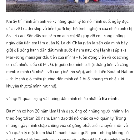
Khi ấy thì mình ám ảnh về kỹ năng quản lý tới nỗi mình suốt ngày đọc
sách về Leadership và liên tục đi học hỏi kinh nghiệm của nhiều anh chị
ở vị trí cao. Sẵn đây xin cảm ơn anh chị đã giúp đỡ em trong những
ngày đầu tiên em làm quản lý. Là chị
Châu
(vẫn là sếp của mình bây
giờ) đã đồng hành dẫn dắt mình suốt 4 năm nay,
chị Hạnh
(sếp aka
Marketing manager đầu tiên của mình) – luôn động viên và coaching
em rất nhiều, sếp cũ Mr. G. (người cho mình cơ hội thăng tiến và cũng
mentor mình rất nhiều, vô cùng biết ơn sếp), anh chị bên Soul of Nation
– chị Hạnh giới thiệu (hướng dẫn mình có 1 buổi nhưng có nhiều lời
khuyên thực tế mình rất nhớ).
và người quan trọng và hướng dẫn mình nhiều nhất là
Ba mình.
Ba mình có hơn 20 năm làm lãnh đạo, ông có những người nhân viên
theo ông tới tận 20 năm. Lãnh đạo thì nó khác xa với quản lý. Trong
những ngày mình chập chững vừa cố gắng phát triển chuyên môn và
vừa quản lý một team khá là mạnh, toàn người giỏi – nhưng không có
sự kết nối và không mấy coi trọng mình – cũng dễ hiểu do mình lúc ấy