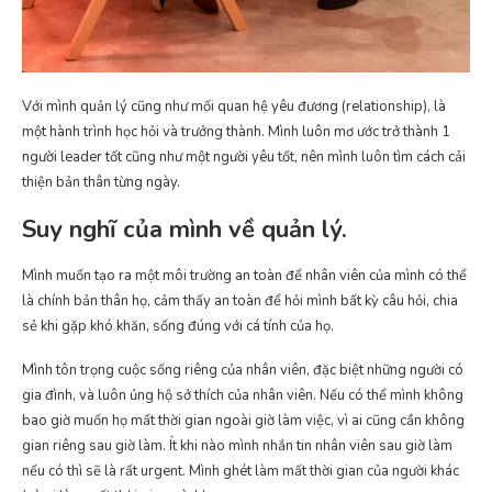
Với mình quản lý cũng như mối quan hệ yêu đương (relationship), là
một hành trình học hỏi và trưởng thành. Mình luôn mơ ước trở thành 1
người leader tốt cũng như một người yêu tốt, nên mình luôn tìm cách cải
thiện bản thân từng ngày.
Suy nghĩ của mình về quản lý.
Mình muốn tạo ra một môi trường an toàn để nhân viên của mình có thể
là chính bản thân họ, cảm thấy an toàn để hỏi mình bất kỳ câu hỏi, chia
sẻ khi gặp khó khăn, sống đúng với cá tính của họ.
Mình tôn trọng cuộc sống riêng của nhân viên, đặc biệt những người có
gia đình, và luôn ủng hộ sở thích của nhân viên. Nếu có thể mình không
bao giờ muốn họ mất thời gian ngoài giờ làm việc, vì ai cũng cần không
gian riêng sau giờ làm. Ít khi nào mình nhắn tin nhân viên sau giờ làm
nếu có thì sẽ là rất urgent. Mình ghét làm mất thời gian của người khác