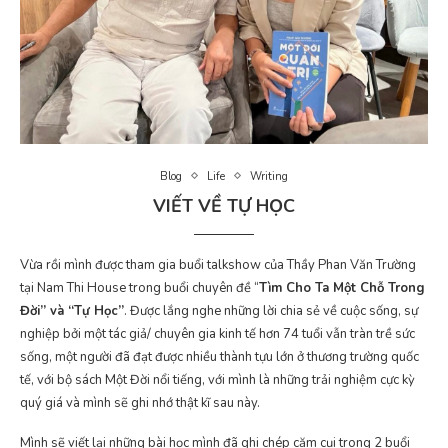
Blog
Life
Writing
VIẾT VỀ TỰ HỌC
Vừa rồi mình được tham gia buổi talkshow của Thầy Phan Văn Trường
tại Nam Thi House trong buổi chuyên đề “
Tìm Cho Ta Một Chỗ Trong
Đời” và “Tự Học”
. Được lắng nghe những lời chia sẻ về cuộc sống, sự
nghiệp bởi một tác giả/ chuyên gia kinh tế hơn 74 tuổi vẫn tràn trề sức
sống, một người đã đạt được nhiều thành tựu lớn ở thương trường quốc
tế, với bộ sách Một Đời nổi tiếng, với mình là những trải nghiệm cực kỳ
quý giá và mình sẽ ghi nhớ thật kĩ sau này.
Mình sẽ viết lại những bài học mình đã ghi chép cặm cụi trong 2 buổi