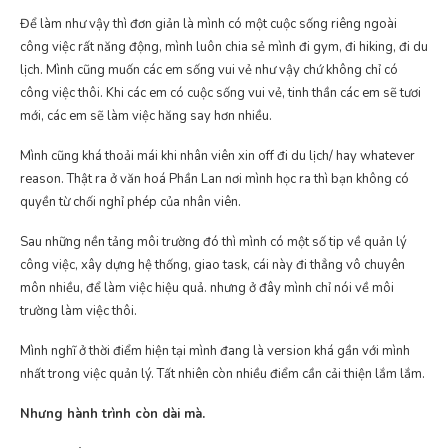
Để làm như vậy thì đơn giản là mình có một cuộc sống riêng ngoài
công việc rất năng động, mình luôn chia sẻ mình đi gym, đi hiking, đi du
lịch. Mình cũng muốn các em sống vui vẻ như vậy chứ không chỉ có
công việc thôi. Khi các em có cuộc sống vui vẻ, tinh thần các em sẽ tươi
mới, các em sẽ làm việc hăng say hơn nhiều.
Mình cũng khá thoải mái khi nhân viên xin off đi du lịch/ hay whatever
reason. Thật ra ở văn hoá Phần Lan nơi mình học ra thì bạn không có
quyền từ chối nghỉ phép của nhân viên.
Sau những nền tảng môi trường đó thì mình có một số tip về quản lý
công việc, xây dựng hệ thống, giao task, cái này đi thẳng vô chuyên
môn nhiều, để làm việc hiệu quả. nhưng ở đây mình chỉ nói về môi
trường làm việc thôi.
Mình nghĩ ở thời điểm hiện tại mình đang là version khá gần với mình
nhất trong việc quản lý. Tất nhiên còn nhiều điểm cần cải thiện lắm lắm.
Nhưng hành trình còn dài mà.