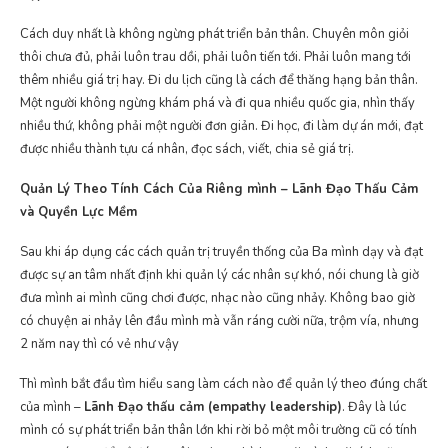
Cách duy nhất là không ngừng phát triển bản thân. Chuyên môn giỏi
thôi chưa đủ, phải luôn trau dồi, phải luôn tiến tới. Phải luôn mang tới
thêm nhiều giá trị hay. Đi du lịch cũng là cách để thăng hạng bản thân.
Một người không ngừng khám phá và đi qua nhiều quốc gia, nhìn thấy
nhiều thứ, không phải một người đơn giản. Đi học, đi làm dự án mới, đạt
được nhiều thành tựu cá nhân, đọc sách, viết, chia sẻ giá trị.
Quản Lý Theo Tính Cách Của Riêng mình – Lãnh Đạo Thấu Cảm
và Quyền Lực Mềm
Sau khi áp dụng các cách quản trị truyền thống của Ba mình dạy và đạt
được sự an tâm nhất định khi quản lý các nhân sự khó, nói chung là giờ
đưa mình ai mình cũng chơi được, nhạc nào cũng nhảy. Không bao giờ
có chuyện ai nhảy lên đầu mình mà vẫn ráng cười nữa, trộm vía, nhưng
2 năm nay thì có vẻ như vậy
Thì mình bắt đầu tìm hiểu sang làm cách nào để quản lý theo đúng chất
của mình –
Lãnh Đạo thấu cảm (empathy leadership)
. Đây là lúc
mình có sự phát triển bản thân lớn khi rời bỏ một môi trường cũ có tính