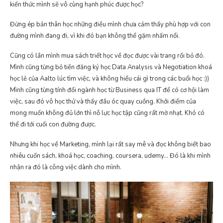
kiến thức mình sẽ vô cùng hạnh phúc được học?
Đừng ép bản thân học những điều mình chưa cảm thấy phù hợp với con
đường mình đang đi, vì khi đó bạn không thể gặm nhấm nổi.
Cũng có lần mình mua sách triết học về đọc được vài trang rồi bỏ đó.
Mình cũng từng bỏ tiền đăng ký học Data Analysis và Negotiation khoá
học lẻ của Aalto lúc tìm việc, và không hiểu cái gì trong các buổi học :))
Mình cũng từng tính đổi ngành học từ Business qua IT để có cơ hội làm
việc, sau đó vô học thử và thấy đầu óc quay cuồng. Khởi điểm của
mong muốn không đủ lớn thì nỗ lực học tập cũng rất mờ nhạt. Khó có
thể đi tới cuối con đường được.
Nhưng khi học về Marketing, mình lại rất say mê và đọc không biết bao
nhiêu cuốn sách, khoá học, coaching, coursera, udemy… Đó là khi mình
nhận ra đó là công việc dành cho mình.