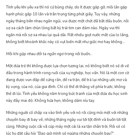
Tình yêu khi yêu xa thì nó cứ bùng cháy, do ít được găp gỡ, mỗi lần gặp
hạnh phúc gấp 10 lần và trân trọng từng phút giây. Tuy vậy, những
ngày tháng bên nhau ngắn ngủi, vui được một chút đã bắt đầu buồn, nỗi
sợ xa cách làm chùn lòng bất kỳ trái tim can đảm nào. Ngày vui thì
ngắn mà nỗi sợ xa nhau lại quá dài. Rất nhiều giọt nước mắt của lo lắng,
không biết khoảnh khắc này có vụt biến mất như giấc mơ hay không…
Mỗi khi gặp nhau đôi ta ngẩn ngơ trong nỗi buồn..
Một đứa trẻ thì không được lựa chọn tương lai, nó không biết nó sẽ đi về
đâu trong hành trình rong ruổi của sự nghiệp, học vấn. Nó là một con cờ
đang được vun đắp để cứng rắn, để ra trận, để trả lại những ước mơ và
kỳ vọng, của nó, của gia đình. Chỉ có thể đi thẳng về phía trước, không
thể đi lùi. Tình yêu không nằm trong bức tranh của một đứa du học sinh
này đây mai đó. Không hứa hẹn, không dám níu tay.
Những người cố chấp va vào tình yêu với nó rồi cũng mỏi mệt với những
chuyến bay đi bay về, những tháng ngày vui tới tột đỉnh và buồn tới tột
cùng. Những cuộc cãi vã cúp máy một cái là xa tận chân trời. Rồi sẽ có
lúc họ đặt câu hỏi “Bao giờ mình sẽ ngừng những chuyến bay?”