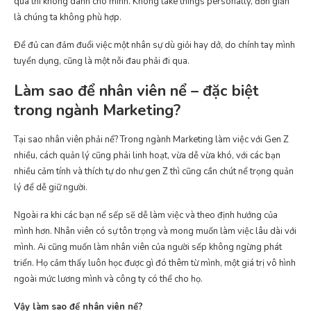
quá thì không dành cho mình. Không take things personally, đơn giản
là chúng ta không phù hợp.
Để đủ can đảm đuổi việc một nhân sự dù giỏi hay dở, do chính tay mình
tuyển dụng, cũng là một nỗi đau phải đi qua.
Làm sao để nhân viên nể – đặc biệt
trong ngành Marketing?
Tại sao nhân viên phải nể? Trong ngành Marketing làm việc với Gen Z
nhiều, cách quản lý cũng phải linh hoạt, vừa dễ vừa khó, với các bạn
nhiều cảm tính và thích tự do như gen Z thì cũng cần chút nể trọng quản
lý để dễ giữ người.
Ngoài ra khi các bạn nể sếp sẽ dễ làm việc và theo định hướng của
mình hơn. Nhân viên có sự tôn trọng và mong muốn làm việc lâu dài với
mình. Ai cũng muốn làm nhân viên của người sếp không ngừng phát
triển. Họ cảm thấy luôn học được gì đó thêm từ mình, một giá trị vô hình
ngoài mức lương mình và công ty có thể cho họ.
Vậy làm sao để nhân viên nể?