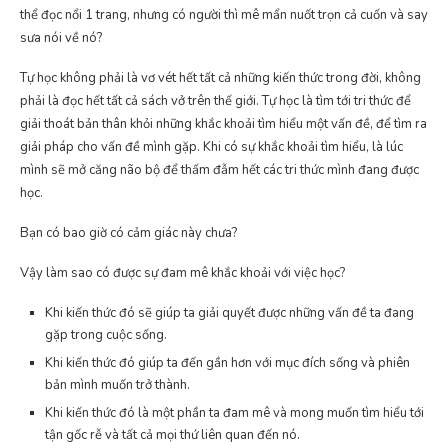
thể đọc nổi 1 trang, nhưng có người thì mê mẩn nuốt trọn cả cuốn và say
sưa nói về nó?
Tự học không phải là vơ vét hết tất cả những kiến thức trong đời, không
phải là đọc hết tất cả sách vở trên thế giới. Tự học là tìm tới tri thức để
giải thoát bản thân khỏi những khắc khoải tìm hiểu một vấn đề, để tìm ra
giải pháp cho vấn đề mình gặp. Khi có sự khắc khoải tìm hiểu, là lúc
mình sẽ mở căng não bộ để thấm đẫm hết các tri thức mình đang được
học.
Bạn có bao giờ có cảm giác này chưa?
Vậy làm sao có được sự đam mê khắc khoải với việc học?
Khi kiến thức đó sẽ giúp ta giải quyết được những vấn đề ta đang
gặp trong cuộc sống.
Khi kiến thức đó giúp ta đến gần hơn với mục đích sống và phiên
bản mình muốn trở thành.
Khi kiến thức đó là một phần ta đam mê và mong muốn tìm hiểu tới
tận gốc rễ và tất cả mọi thứ liên quan đến nó.