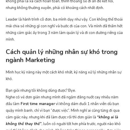
không phải là xa cách hoàn toàn, thỉnh thoảng sẽ đi ăn để kết nối,
nhưng không thường xuyên, phải có khoảng cách nhất định.
Leader là hành trình cô đơn, ba mình dạy như vậy. Con không thể thoải
mái chia sẻ những gì con nghĩ và bước đi của con. Và mình đã thấm hết
những cảm giác ấy trong 3 năm làm quản lý và đi con đường riêng của
mình.
Cách quản lý những nhân sự khó trong
ngành Marketing
Mình học kỹ năng này một cách khó nhất, kỹ năng xử lý những nhân sự
khó.
Bạn giỏi nhưng tôi không dùng được? Bye.
Nghe có vẻ đơn giản nhưng mình đã ngậm đắng nuốt cay nhiều năm
đầu làm
First time manager
vì không dám đuổi 1 nhân viên dù bạn
quậy mình banh, chỉ vì bạn “được việc”. Mình nghĩ ai cũng từng đi qua
cảm giác này, nhưng khi đã làm được rồi thì đơn giản là
“không ai là
không thể thay thế”
, luôn có người tốt hơn phía trước, người nào khó