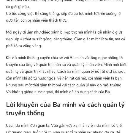
có giỏi gì đâu.
Có lúc công việc thì căng thẳng, sếp đã áp lực mình từ trên xuống, ở
dưới lên còn bị nhân viên thách thức.
Mỗi ngày đi làm như chiếc bánh bị kẹp thịt mà mình là cái nhân ở giữa,
dẹp lép =) thật sự rất gồng, căng thẳng. Cảm giác mất hết tự tin, mà cứ
phải tỏ ra vững vàng.
Khi đó mình thường xuyên chia sẻ với Ba mình và lắng nghe những lời
khuyên của ông về quản trị nhân sự và quản lý nhân viên. Mình mới biết
quản lý và quản trị khác nhau. Cách ba mình quản lý nó rất old school,
còn mình khi đó từ nước ngoài về nên rất cởi mở, coi nhân viên là bạn.
Nhưng sau một thời gian thất bại với cách quản lý này do môi trường
VN không giống nước ngoài, thì mình đã áp dụng cách của Ba.
Lời khuyên của Ba mình và cách quản lý
truyền thống
Cách Ba mình đơn giản là: Vừa gần vừa xa nhân viên. Ba mình có thể
rất quảng giao, luôn nói chuyện quan tâm nhân sự, nhưng đủ xa, để