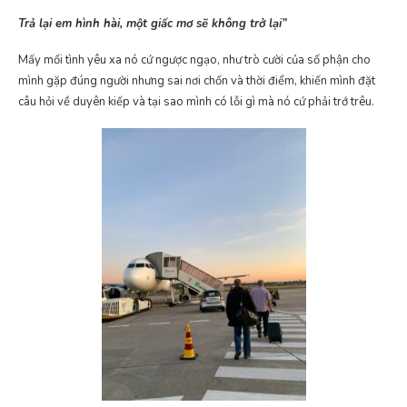
Trả lại em hình hài, một giấc mơ sẽ không trở lại”
Mấy mối tình yêu xa nó cứ ngược ngạo, như trò cười của số phận cho
mình gặp đúng người nhưng sai nơi chốn và thời điểm, khiến mình đặt
câu hỏi về duyên kiếp và tại sao mình có lỗi gì mà nó cứ phải trớ trêu.