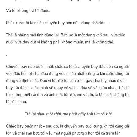
Và tôi không trả lời được.
Phía trước tôi là nhiều chuyến bay hơn nữa, đang chờ đón…
Thế là những mối tình dừng lại. Bất lực là một dạng khổ đau, vừa tiếc
nuối, vừa day dứt vì không phải không muốn, mà là không thể.
.
Chuyến bay nào buồn nhất, chắc có lẽ là chuyến bay đầu tiên xa người
yêu đầu tiên, khi hai đứa đang yêu nhiều nhất, cũng là khi cuộc sống tôi
đang vô định nhất. Đau vì lúc đó tôi còn trẻ, ngày chia tay nhau ở sân
bay, tôi đã tin chắc mình sẽ quay về và hai đứa sẽ vẫn còn nhau. Tiếc là
tôi không biết cái ôm và ánh mắt lúc đó, em và tôi, là lần cuối chúng tôi
là của nhau.
Trả lại nhau một thời, mà phút giây trái tim rối bời.
Chiếc bay buồn nhất – sau đó, là chuyến bay cuối cùng, khi tôi cũng đã
lớn và chai sạn bớt, tôi yêu một người phức tạp hơn tôi cả trăm lần.