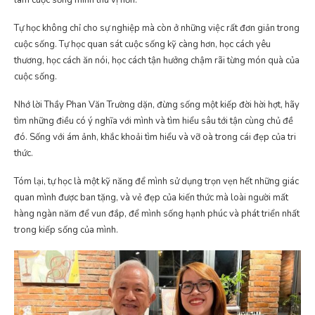
làm cuộc sống mình thú vị hơn.
Tự học không chỉ cho sự nghiệp mà còn ở những việc rất đơn giản trong
cuộc sống. Tự học quan sát cuộc sống kỹ càng hơn, học cách yêu
thương, học cách ăn nói, học cách tận hưởng chậm rãi từng món quà của
cuộc sống.
Nhớ lời Thầy Phan Văn Trường dặn, đừng sống một kiếp đời hời hợt, hãy
tìm những điều có ý nghĩa với mình và tìm hiểu sâu tới tận cùng chủ đề
đó. Sống với ám ảnh, khắc khoải tìm hiểu và vỡ oà trong cái đẹp của tri
thức.
Tóm lại, tự học là một kỹ năng để mình sử dụng trọn vẹn hết những giác
quan mình được ban tặng, và vẻ đẹp của kiến thức mà loài người mất
hàng ngàn năm để vun đắp, để mình sống hạnh phúc và phát triển nhất
trong kiếp sống của mình.