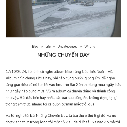
Blog
Life
Uncategorized
Writing
NHỮNG CHUYẾN BAY
17/10/2024, Tôi tình cờ nghe album Bảo Tàng Của Tiếc Nuối – Vũ.
Album nhìn chung rất là hay, bài nào cũng buồn, giọng ấm, dễ nghe,
từng giai điệu cứ nó len lỏi vào tim. Trời Sài Gòn thì đang mưa ngây, hầu
như ngày nào cũng mưa, Vũ ra album cứ duyên dáng và thành công
như vậy. Bài đầu tiên hay nhất, các bài sau cũng ổn, không đọng lại gì
trong tiềm thức, những lời ca buồn cứ man mác trôi qua.
Và tôi nghe tới bài Những Chuyến Bay, là bài thứ 5 thứ 6 gì đó, và nó
chợt đánh thức trong lòng tôi một nỗi đau da diết sâu xa nào đó mà tôi