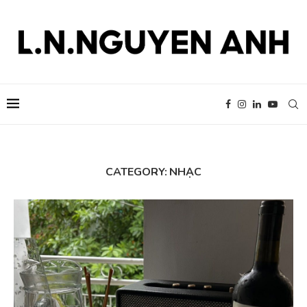
CATEGORY:
NHẠC