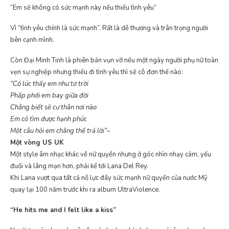
“Em sẽ không có sức mạnh này nếu thiếu tình yêu”
Vì “tình yêu chính là sức mạnh”. Rất là dễ thương và trân trọng người
bên cạnh mình.
Còn Đại Minh Tinh là phiên bản vụn vỡ nếu một ngày người phụ nữ toàn
vẹn sự nghiệp nhưng thiếu đi tình yêu thì sẽ cô đơn thế nào:
“Ϲó lúc thấу em như tơ trời
Phấp phới em baу giữa đời
Ϲhẳng biết sẽ cư thân nơi nào
Em có tìm được hạnh phúc
Một câu hỏi em chẳng thể trả lời”
–
Một vòng US UK
Một style âm nhạc khác về nữ quyền nhưng ở góc nhìn nhạy cảm, yếu
đuối và lãng mạn hơn, phải kể tới Lana Del Rey.
Khi Lana vượt qua tất cả nỗ lực đẩy sức mạnh nữ quyền của nước Mỹ
quay lại 100 năm trước khi ra album UltraViolence.
“He hits me and I felt like a kiss”