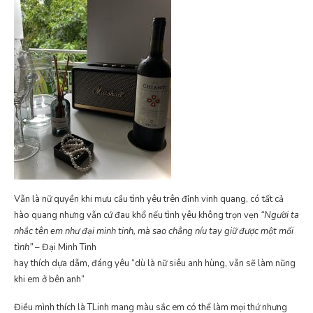
Vẫn là nữ quyền khi mưu cầu tình yêu trên đỉnh vinh quang, có tất cả
hào quang nhưng vẫn cứ đau khổ nếu tình yêu không trọn vẹn
“Người ta
nhắc tên em như đại minh tinh, mà sao chẳng níu tay giữ được một mối
tình”
– Đại Minh Tinh
hay thích dựa dẫm, đáng yêu “dù là nữ siêu anh hùng, vẫn sẽ làm nũng
khi em ở bên anh”
Điều mình thích là TLinh mang màu sắc em có thể làm mọi thứ nhưng