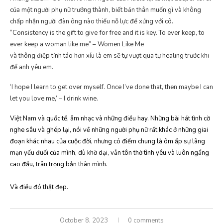
của một người phụ nữ trưởng thành, biết bản thân muốn gì và không
chấp nhận người đàn ông nào thiếu nỗ lực để xứng với cô.
“Consistency is the gift to givе for free and it is key. To ever keep, to
ever keep a woman like me” – Women Like Me
và thông điệp tỉnh táo hơn xíu là em sẽ tự vượt qua tự healing trước khi
để anh yêu em.
‘I hope I learn to get over myself. Once I’ve done that, then maybe I can
let you love me,’ – I drink wine.
Việt Nam và quốc tế, âm nhạc và những điều hay. Những bài hát tình cờ
nghe sâu và ghép lại, nói về những người phụ nữ rất khác ở những giai
đoạn khác nhau của cuộc đời, nhưng có điểm chung là ôm ấp sự lãng
mạn yếu đuối của mình, dù khờ dại, vẫn tôn thờ tình yêu và luôn ngẩng
cao đầu, trân trọng bản thân mình.
Và điều đó thật đẹp.
October 8, 2023
0 comments