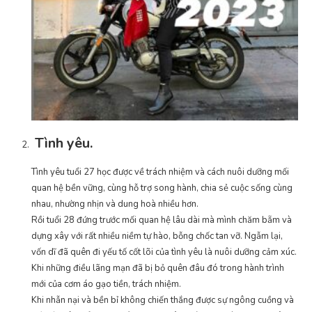
Tình yêu.
Tình yêu tuổi 27 học được về trách nhiệm và cách nuôi dưỡng mối
quan hệ bền vững, cùng hỗ trợ song hành, chia sẻ cuộc sống cùng
nhau, nhường nhịn và dung hoà nhiều hơn.
Rồi tuổi 28 đứng trước mối quan hệ lâu dài mà mình chăm bẵm và
dựng xây với rất nhiều niềm tự hào, bỗng chốc tan vỡ. Ngẫm lại,
vốn dĩ đã quên đi yếu tố cốt lõi của tình yêu là nuôi dưỡng cảm xúc.
Khi những điều lãng mạn đã bị bỏ quên đâu đó trong hành trình
mới của cơm áo gạo tiền, trách nhiệm.
Khi nhẫn nại và bền bỉ không chiến thắng được sự ngông cuồng và