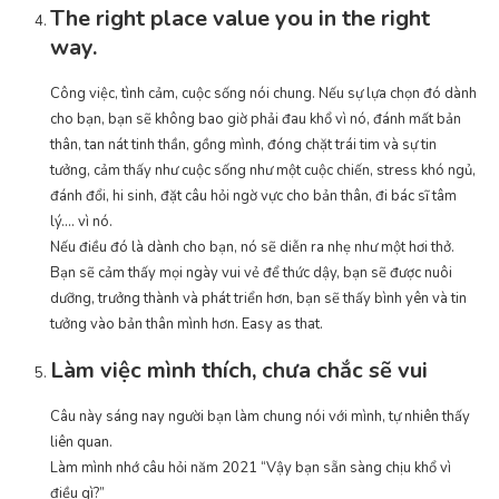
The right place value you in the right
way.
Công việc, tình cảm, cuộc sống nói chung. Nếu sự lựa chọn đó dành
cho bạn, bạn sẽ không bao giờ phải đau khổ vì nó, đánh mất bản
thân, tan nát tinh thần, gồng mình, đóng chặt trái tim và sự tin
tưởng, cảm thấy như cuộc sống như một cuộc chiến, stress khó ngủ,
đánh đổi, hi sinh, đặt câu hỏi ngờ vực cho bản thân, đi bác sĩ tâm
lý…. vì nó.
Nếu điều đó là dành cho bạn, nó sẽ diễn ra nhẹ như một hơi thở.
Bạn sẽ cảm thấy mọi ngày vui vẻ để thức dậy, bạn sẽ được nuôi
dưỡng, trưởng thành và phát triển hơn, bạn sẽ thấy bình yên và tin
tưởng vào bản thân mình hơn. Easy as that.
Làm việc mình thích, chưa chắc sẽ vui
Câu này sáng nay người bạn làm chung nói với mình, tự nhiên thấy
liên quan.
Làm mình nhớ câu hỏi năm 2021 “Vậy bạn sẵn sàng chịu khổ vì
điều gì?”