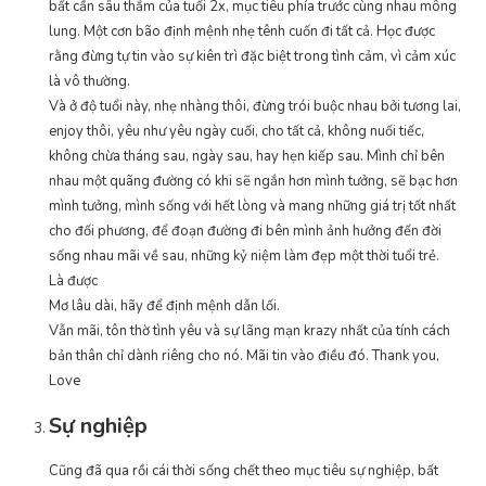
bất cần sâu thẳm của tuổi 2x, mục tiêu phía trước cùng nhau mông
lung. Một cơn bão định mệnh nhẹ tênh cuốn đi tất cả. Học được
rằng đừng tự tin vào sự kiên trì đặc biệt trong tình cảm, vì cảm xúc
là vô thường.
Và ở độ tuổi này, nhẹ nhàng thôi, đừng trói buộc nhau bởi tương lai,
enjoy thôi, yêu như yêu ngày cuối, cho tất cả, không nuối tiếc,
không chừa tháng sau, ngày sau, hay hẹn kiếp sau. Mình chỉ bên
nhau một quãng đường có khi sẽ ngắn hơn mình tưởng, sẽ bạc hơn
mình tưởng, mình sống với hết lòng và mang những giá trị tốt nhất
cho đối phương, để đoạn đường đi bên mình ảnh hưởng đến đời
sống nhau mãi về sau, những kỷ niệm làm đẹp một thời tuổi trẻ.
Là được
Mơ lâu dài, hãy để định mệnh dẫn lối.
Vẫn mãi, tôn thờ tình yêu và sự lãng mạn krazy nhất của tính cách
bản thân chỉ dành riêng cho nó. Mãi tin vào điều đó. Thank you,
Love
Sự nghiệp
Cũng đã qua rồi cái thời sống chết theo mục tiêu sự nghiệp, bất