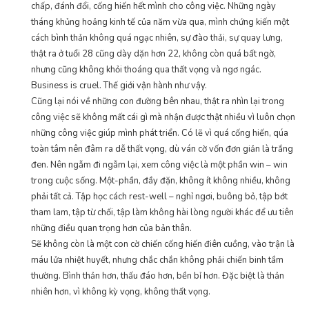
chấp, đánh đổi, cống hiến hết mình cho công việc. Những ngày
tháng khủng hoảng kinh tế của năm vừa qua, mình chứng kiến một
cách bình thản không quá ngạc nhiên, sự đào thải, sự quay lưng,
thật ra ở tuổi 28 cũng dày dặn hơn 22, không còn quá bất ngờ,
nhưng cũng không khỏi thoáng qua thất vọng và ngơ ngác.
Business is cruel. Thế giới vận hành như vậy.
Cũng lại nói về những con đường bên nhau, thật ra nhìn lại trong
công việc sẽ không mất cái gì mà nhận được thật nhiều vì luôn chọn
những công việc giúp mình phát triển. Có lẽ vì quá cống hiến, qúa
toàn tâm nên đâm ra dễ thất vọng, dù ván cờ vốn đơn giản là trắng
đen. Nên ngẫm đi ngẫm lại, xem công việc là một phần win – win
trong cuộc sống. Một-phần, đầy đặn, không ít không nhiều, không
phải tất cả. Tập học cách rest-well – nghỉ ngơi, buông bỏ, tập bớt
tham lam, tập từ chối, tập làm không hài lòng người khác để ưu tiên
những điều quan trọng hơn của bản thân.
Sẽ không còn là một con cờ chiến cống hiến điên cuồng, vào trận là
máu lửa nhiệt huyết, nhưng chắc chắn không phải chiến binh tầm
thường. Bình thản hơn, thấu đáo hơn, bền bỉ hơn. Đặc biệt là thản
nhiên hơn, vì không kỳ vọng, không thất vọng.