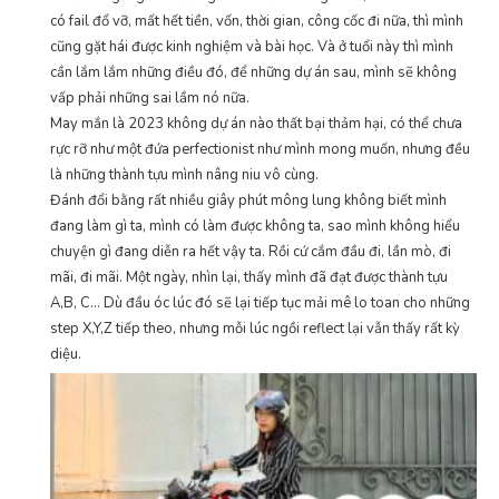
có fail đổ vỡ, mất hết tiền, vốn, thời gian, công cốc đi nữa, thì mình
cũng gặt hái được kinh nghiệm và bài học. Và ở tuổi này thì mình
cần lắm lắm những điều đó, để những dự án sau, mình sẽ không
vấp phải những sai lầm nó nữa.
May mắn là 2023 không dự án nào thất bại thảm hại, có thể chưa
rực rỡ như một đứa perfectionist như mình mong muốn, nhưng đều
là những thành tựu mình nâng niu vô cùng.
Đánh đổi bằng rất nhiều giây phút mông lung không biết mình
đang làm gì ta, mình có làm được không ta, sao mình không hiểu
chuyện gì đang diễn ra hết vậy ta. Rồi cứ cắm đầu đi, lần mò, đi
mãi, đi mãi. Một ngày, nhìn lại, thấy mình đã đạt được thành tựu
A,B, C… Dù đầu óc lúc đó sẽ lại tiếp tục mải mê lo toan cho những
step X,Y,Z tiếp theo, nhưng mỗi lúc ngồi reflect lại vẫn thấy rất kỳ
diệu.