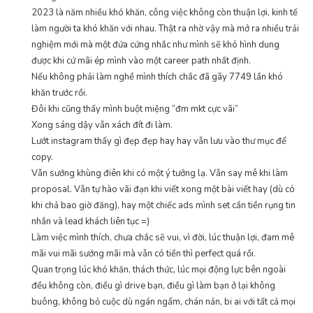
2023 là năm nhiều khó khăn, công việc không còn thuận lợi, kinh tế
làm người ta khó khăn với nhau. Thật ra nhờ vậy mà mở ra nhiều trải
nghiệm mới mà một đứa cứng nhắc như mình sẽ khó hình dung
được khi cứ mãi ép mình vào một career path nhất định.
Nếu không phải làm nghề mình thích chắc đã gãy 7749 lần khó
khăn trước rồi.
Đôi khi cũng thấy mình buột miệng “đm mkt cực vãi”
Xong sáng dậy vẫn xách đít đi làm.
Lướt instagram thấy gì đẹp đẹp hay hay vẫn lưu vào thư mục để
copy.
Vẫn sướng khùng điên khi có một ý tưởng lạ. Vẫn say mê khi làm
proposal. Vẫn tự hào vãi đạn khi viết xong một bài viết hay (dù có
khi chả bao giờ đăng), hay một chiếc ads mình set cắn tiền rụng tin
nhắn và lead khách liên tục =)
Làm việc mình thích, chưa chắc sẽ vui, vì đời, lúc thuận lợi, đam mê
mãi vui mãi sướng mãi mà vẫn có tiền thì perfect quá rồi.
Quan trọng lúc khó khăn, thách thức, lúc mọi động lực bên ngoài
đều không còn, điều gì drive bạn, điều gì làm bạn ở lại không
buông, không bỏ cuộc dù ngán ngẩm, chán nản, bi ai với tất cả mọi