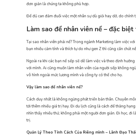
đơn giản là chúng ta không phù hợp.
Để đủ can đảm đuổi việc một nhân sự dù giỏi hay dở, do chính t
Làm sao để nhân viên nể – đặc biệt
Tại sao nhân viên phải nể? Trong ngành Marketing làm việc với 
bạn nhiều cảm tính và thích tự do như gen Z thì cũng cần chút n
Ngoài ra khi các bạn nể sếp sẽ dễ làm việc và theo định hướng
với mình. Ai cũng muốn làm nhân viên của người sếp không ngừn
vô hình ngoài mức lương mình và công ty có thể cho họ.
Vậy làm sao để nhân viên nể?
Cách duy nhất là không ngừng phát triển bản thân. Chuyên môn gi
tới thêm nhiều giá trị hay. Đi du lịch cũng là cách để thăng h
nhìn thấy nhiều thứ, không phải một người đơn giản. Đi học, đi l
trị.
Quản Lý Theo Tính Cách Của Riêng mình – Lãnh Đạo Th