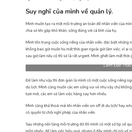
Suy nghĩ của mình về quản lý.
Mình muốn tạo ra một môi trường an toàn để nhân viên của mình 
chia sẻ khi gặp khó khăn, sống đúng với cá tính của họ.
Mình tôn trọng cuộc sống riêng của nhân viên, đặc biệt những n
không bao giờ muốn họ mất thời gian ngoài giờ làm việc, vì ai c
sau giờ làm nếu có thì sẽ là rất urgent. Mình ghét làm mất thời 
Lãnh Đạo Thấu
Để làm như vậy thì đơn giản là mình có một cuộc sống riêng ngo
du lịch. Mình cũng muốn các em sống vui vẻ như vậy chứ không c
tươi mới, các em sẽ làm việc hăng say hơn nhiều.
Mình cũng khá thoải mái khi nhân viên xin off đi du lịch/ hay w
có quyền từ chối nghỉ phép của nhân viên.
Sau những nền tảng môi trường đó thì mình có một số tip về quả
môn nhiều, để làm việc hiệu quả. nhưng ở đây mình chỉ nói về m