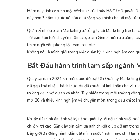
Hôm nay tình cờ xem một Webinar của thầy Hồ Đắc Nguyễn N
này hơn 3 năm, từ lúc nó còn quá rộng với mình cho tới một lúc
Quản lý nhiều team Marketing từ công ty tới Marketing freelan
Từ team lớn tuổi chuyên môn cao, team Gen Z mới ra trường, te
team ngồi văn phòng tới team remote.
Không nói là mình giỏi trong việc quản lý vì kinh nghiệm còn 
Bắt Đầu hành trình làm sếp ngành 
Quay lại năm 2021 khi mới được đề bạt lên
Quản lý Marketing
(
đã gặp khá nhiều thách thức, dù đã chuẩn bị tinh thần cho vị trí
trường đại học/ dự án cá nhân. Tuy nhiên trong môi trường công 
mới 26 và thiếu kinh nghiệm về chuyên môn, trong đầu chỉ toàn 
Khi ấy thì mình ám ảnh về kỹ năng quản lý tới nỗi mình suốt ngà
chị ở vị trí cao. Sẵn đây xin cảm ơn anh chị đã giúp đỡ em tron
bây giờ) đã đồng hành dẫn dắt mình suốt 4 năm nay,
chị Hạnh