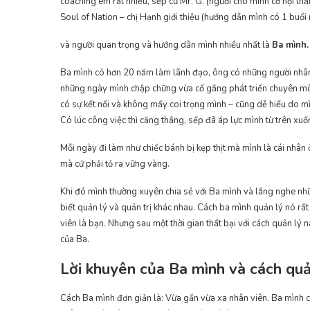
coaching em rất nhiều, sếp cũ Mr. G. (người cho mình cơ hội thă
Soul of Nation – chị Hạnh giới thiệu (hướng dẫn mình có 1 buổi 
và người quan trọng và hướng dẫn mình nhiều nhất là
Ba mình.
Ba mình có hơn 20 năm làm lãnh đạo, ông có những người nhân v
những ngày mình chập chững vừa cố gắng phát triển chuyên mô
có sự kết nối và không mấy coi trọng mình – cũng dễ hiểu do mìn
Có lúc công việc thì căng thẳng, sếp đã áp lực mình từ trên xuốn
Mỗi ngày đi làm như chiếc bánh bị kẹp thịt mà mình là cái nhân ở
mà cứ phải tỏ ra vững vàng.
Khi đó mình thường xuyên chia sẻ với Ba mình và lắng nghe nhữ
biết quản lý và quản trị khác nhau. Cách ba mình quản lý nó rất
viên là bạn. Nhưng sau một thời gian thất bại với cách quản l
của Ba.
Lời khuyên của Ba mình và cách quả
Cách Ba mình đơn giản là: Vừa gần vừa xa nhân viên. Ba mình c