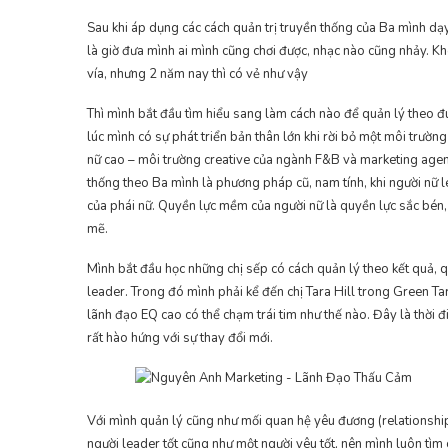
Sau khi áp dụng các cách quản trị truyền thống của Ba mình dạy
là giờ đưa mình ai mình cũng chơi được, nhạc nào cũng nhảy. K
vía, nhưng 2 năm nay thì có vẻ như vậy
Thì mình bắt đầu tìm hiểu sang làm cách nào để quản lý theo 
lúc mình có sự phát triển bản thân lớn khi rời bỏ một môi trườn
nữ cao – môi trường creative của ngành F&B và marketing agenc
thống theo Ba mình là phương pháp cũ, nam tính, khi người nữ
của phái nữ. Quyền lực mềm của người nữ là quyền lực sắc bén,
mẽ.
Mình bắt đầu học những chị sếp có cách quản lý theo kết quả,
leader. Trong đó mình phải kể đến chị Tara Hill trong Green Tar
lãnh đạo EQ cao có thể chạm trái tim như thế nào. Đây là thời 
rất hào hứng với sự thay đổi mới.
Với mình quản lý cũng như mối quan hệ yêu đương (relationship)
người leader tốt cũng như một người yêu tốt, nên mình luôn tìm 