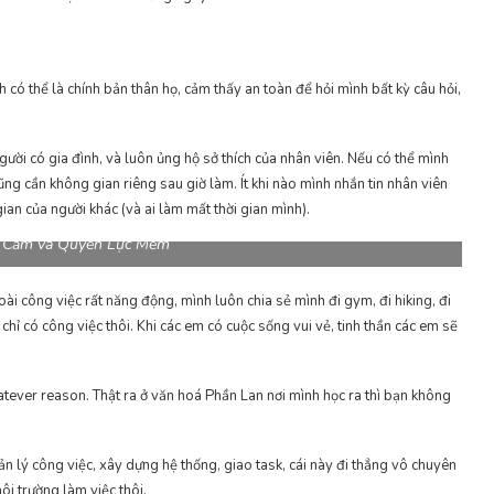
có thể là chính bản thân họ, cảm thấy an toàn để hỏi mình bất kỳ câu hỏi,
gười có gia đình, và luôn ủng hộ sở thích của nhân viên. Nếu có thể mình
ũng cần không gian riêng sau giờ làm. Ít khi nào mình nhắn tin nhân viên
gian của người khác (và ai làm mất thời gian mình).
 Cảm và Quyền Lực Mềm
ài công việc rất năng động, mình luôn chia sẻ mình đi gym, đi hiking, đi
hỉ có công việc thôi. Khi các em có cuộc sống vui vẻ, tinh thần các em sẽ
hatever reason. Thật ra ở văn hoá Phần Lan nơi mình học ra thì bạn không
n lý công việc, xây dựng hệ thống, giao task, cái này đi thẳng vô chuyên
ôi trường làm việc thôi.