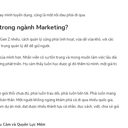
ay mình tuyển dụng, cũng là một nỗi đau phải đi qua.
 trong ngành Marketing?
Gen Z nhiều, cách quản lý cũng phải linh hoạt, vừa dễ vừa khó, với các
ể trọng quản lý để dễ giữ người.
 của mình hơn. Nhân viên có sự tôn trọng và mong muốn làm việc lâu dài
g phát triển. Họ cảm thấy luôn học được gì đó thêm từ mình, một giá trị
ỏi thôi chưa đủ, phải luôn trau dồi, phải luôn tiến tới. Phải luôn mang
ạng bản thân. Một người không ngừng khám phá và đi qua nhiều quốc gia,
àm dự án mới, đạt được nhiều thành tựu cá nhân, đọc sách, viết, chia sẻ giá
ấu Cảm và Quyền Lực Mềm