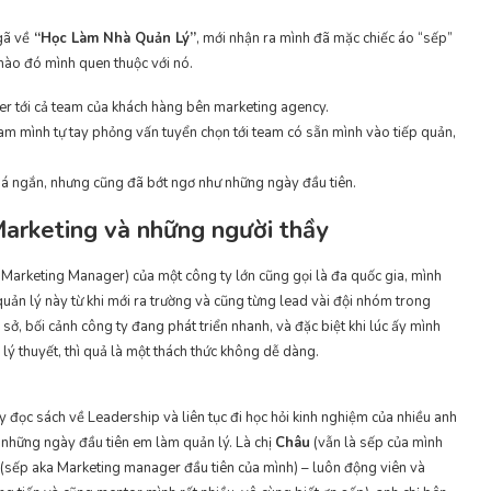
gã về
“Học Làm Nhà Quản Lý”
, mới nhận ra mình đã mặc chiếc áo “sếp”
 nào đó mình quen thuộc với nó.
cer tới cả team của khách hàng bên marketing agency.
am mình tự tay phỏng vấn tuyển chọn tới team có sẵn mình vào tiếp quản,
quá ngắn, nhưng cũng đã bớt ngơ như những ngày đầu tiên.
Marketing và những người thầy
Marketing Manager) của một công ty lớn cũng gọi là đa quốc gia, mình
 quản lý này từ khi mới ra trường và cũng từng lead vài đội nhóm trong
sở, bối cảnh công ty đang phát triển nhanh, và đặc biệt khi lúc ấy mình
lý thuyết, thì quả là một thách thức không dễ dàng.
y đọc sách về Leadership và liên tục đi học hỏi kinh nghiệm của nhiều anh
g những ngày đầu tiên em làm quản lý. Là chị
Châu
(vẫn là sếp của mình
(sếp aka Marketing manager đầu tiên của mình) – luôn động viên và