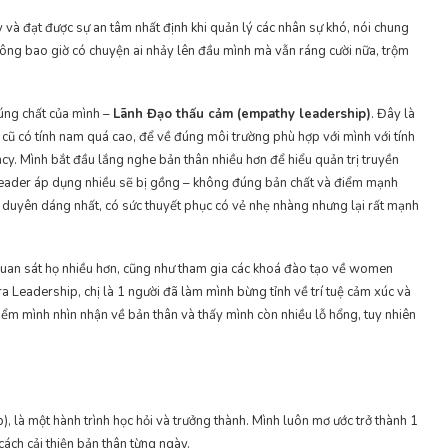
 và đạt được sự an tâm nhất định khi quản lý các nhân sự khó, nói chung
hông bao giờ có chuyện ai nhảy lên đầu mình mà vẫn ráng cười nữa, trộm
đúng chất của mình –
Lãnh Đạo thấu cảm (empathy leadership)
. Đây là
g cũ có tính nam quá cao, để về đúng môi trường phù hợp với mình với tính
y. Mình bắt đầu lắng nghe bản thân nhiều hơn để hiểu quản trị truyền
 leader áp dụng nhiều sẽ bị gồng – không đúng bản chất và điểm mạnh
 duyên dáng nhất, có sức thuyết phục có vẻ nhẹ nhàng nhưng lại rất mạnh
 quan sát họ nhiều hơn, cũng như tham gia các khoá đào tạo về women
a Leadership, chị là 1 người đã làm mình bừng tỉnh về trí tuệ cảm xúc và
điểm mình nhìn nhận về bản thân và thấy mình còn nhiều lỗ hổng, tuy nhiên
, là một hành trình học hỏi và trưởng thành. Mình luôn mơ ước trở thành 1
cách cải thiện bản thân từng ngày.