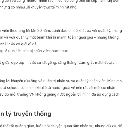
ng tiến và cũng mentor mình rất nhiều, vô cùng biết ơn sếp), anh chị bên
nhưng có nhiều lời khuyên thực tế mình rất nhớ).
iên theo ông tới tận 20 năm. Lãnh đạo thì nó khác xa với quản lý. Trong
n và vừa quản lý một team khá là mạnh, toàn người giỏi – nhưng không
h lúc ấy có giỏi gì đâu.
g, ở dưới lên còn bị nhân viên thách thức.
 giữa, dẹp lép =) thật sự rất gồng, căng thẳng. Cảm giác mất hết tự tin,
ng lời khuyên của ông về quản trị nhân sự và quản lý nhân viên. Mình mới
 old school, còn mình khi đó từ nước ngoài về nên rất cởi mở, coi nhân
ý này do môi trường VN không giống nước ngoài, thì mình đã áp dụng cách
n lý truyền thống
ó thể rất quảng giao, luôn nói chuyện quan tâm nhân sự, nhưng đủ xa, để