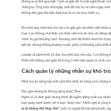
không ai có thể qua mặt. Cách xa gần đó là một nghệ thuật, cơ 
chồng họ. Ông luôn nhớ ngày sinh để cho họ về sớm ngày sinh nh
không đơn giản khi bên dưới bạn là cả vài chục nhân sự.
Ba mình dạy mình bọn trẻ các con gần gũi với nhân viên nhiều q
trưa. Con không chơi thân với nhân viên mà chỉ chơi với đồng cấp
mình, họ giữ khoảng cách. Khoảng cách đó khiến mình tôn trọng
kết nối, nhưng không thường xuyên, phải có khoảng cách nhất đ
Leader là hành trình cô đơn, ba mình dạy như vậy. Con không th
thấm hết những cảm giác ấy trong 3 năm làm quản lý và đi con
Cách quản lý những nhân sự khó tr
Mình học kỹ năng này một cách khó nhất, kỹ năng xử lý những n
Bạn giỏi nhưng tôi không dùng được? Bye.
Nghe có vẻ đơn giản nhưng mình đã ngậm đắng nuốt cay nhiề
bạn quậy mình banh, chỉ vì bạn “được việc”. Mình nghĩ ai cũng t
ai là không thể thay thế”
, luôn có người tốt hơn phía trước, 