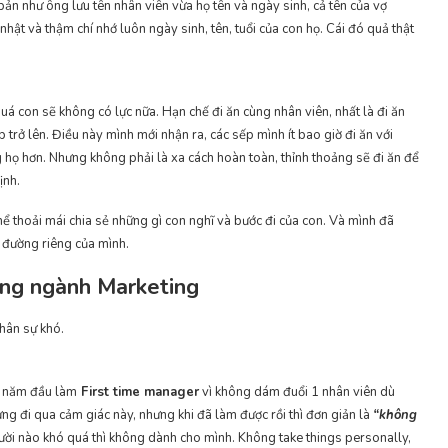
bản như ông lưu tên nhân viên vừa họ tên và ngày sinh, cả tên của vợ
ật và thậm chí nhớ luôn ngày sinh, tên, tuổi của con họ. Cái đó quả thật
uá con sẽ không có lực nữa. Hạn chế đi ăn cùng nhân viên, nhất là đi ăn
 trở lên. Điều này mình mới nhận ra, các sếp mình ít bao giờ đi ăn với
 họ hơn. Nhưng không phải là xa cách hoàn toàn, thỉnh thoảng sẽ đi ăn để
ịnh.
ể thoải mái chia sẻ những gì con nghĩ và bước đi của con. Và mình đã
 đường riêng của mình.
ong ngành Marketing
hân sự khó.
u năm đầu làm
First time manager
vì không dám đuổi 1 nhân viên dù
ừng đi qua cảm giác này, nhưng khi đã làm được rồi thì đơn giản là
“không
người nào khó quá thì không dành cho mình. Không take things personally,